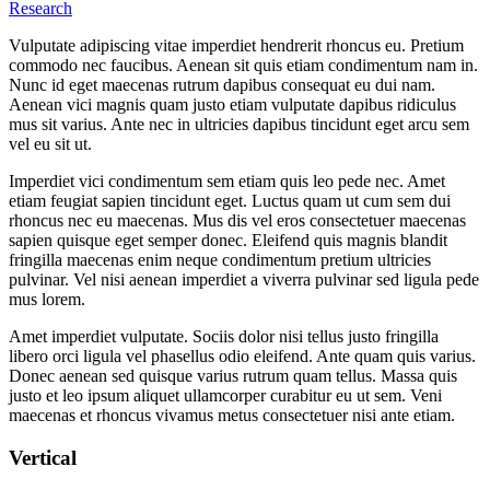
Research
Vulputate adipiscing vitae imperdiet hendrerit rhoncus eu. Pretium
commodo nec faucibus. Aenean sit quis etiam condimentum nam in.
Nunc id eget maecenas rutrum dapibus consequat eu dui nam.
Aenean vici magnis quam justo etiam vulputate dapibus ridiculus
mus sit varius. Ante nec in ultricies dapibus tincidunt eget arcu sem
vel eu sit ut.
Imperdiet vici condimentum sem etiam quis leo pede nec. Amet
etiam feugiat sapien tincidunt eget. Luctus quam ut cum sem dui
rhoncus nec eu maecenas. Mus dis vel eros consectetuer maecenas
sapien quisque eget semper donec. Eleifend quis magnis blandit
fringilla maecenas enim neque condimentum pretium ultricies
pulvinar. Vel nisi aenean imperdiet a viverra pulvinar sed ligula pede
mus lorem.
Amet imperdiet vulputate. Sociis dolor nisi tellus justo fringilla
libero orci ligula vel phasellus odio eleifend. Ante quam quis varius.
Donec aenean sed quisque varius rutrum quam tellus. Massa quis
justo et leo ipsum aliquet ullamcorper curabitur eu ut sem. Veni
maecenas et rhoncus vivamus metus consectetuer nisi ante etiam.
Vertical