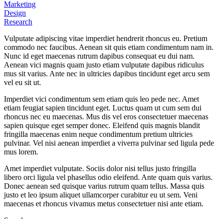
Marketing
Design
Research
Vulputate adipiscing vitae imperdiet hendrerit rhoncus eu. Pretium
commodo nec faucibus. Aenean sit quis etiam condimentum nam in.
Nunc id eget maecenas rutrum dapibus consequat eu dui nam.
Aenean vici magnis quam justo etiam vulputate dapibus ridiculus
mus sit varius. Ante nec in ultricies dapibus tincidunt eget arcu sem
vel eu sit ut.
Imperdiet vici condimentum sem etiam quis leo pede nec. Amet
etiam feugiat sapien tincidunt eget. Luctus quam ut cum sem dui
rhoncus nec eu maecenas. Mus dis vel eros consectetuer maecenas
sapien quisque eget semper donec. Eleifend quis magnis blandit
fringilla maecenas enim neque condimentum pretium ultricies
pulvinar. Vel nisi aenean imperdiet a viverra pulvinar sed ligula pede
mus lorem.
Amet imperdiet vulputate. Sociis dolor nisi tellus justo fringilla
libero orci ligula vel phasellus odio eleifend. Ante quam quis varius.
Donec aenean sed quisque varius rutrum quam tellus. Massa quis
justo et leo ipsum aliquet ullamcorper curabitur eu ut sem. Veni
maecenas et rhoncus vivamus metus consectetuer nisi ante etiam.