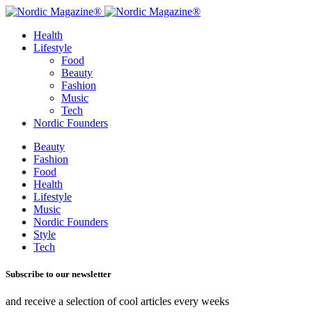
Health
Lifestyle
Food
Beauty
Fashion
Music
Tech
Nordic Founders
Beauty
Fashion
Food
Health
Lifestyle
Music
Nordic Founders
Style
Tech
Subscribe to our newsletter
and receive a selection of cool articles every weeks